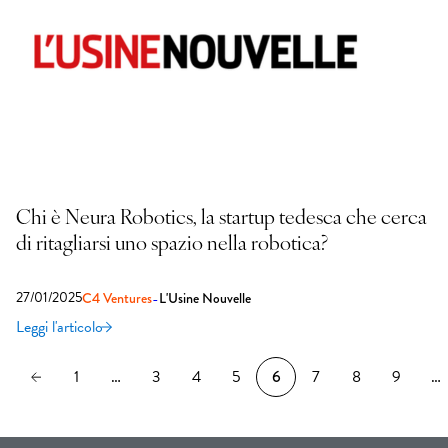
Chi è Neura Robotics, la startup tedesca che cerca
di ritagliarsi uno spazio nella robotica?
27/01/2025
-
C4 Ventures
L'Usine Nouvelle
Leggi l'articolo
1
…
3
4
5
6
7
8
9
…