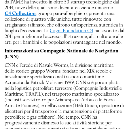
dall’AMF, ha investito in oltre 50 startup tecnologiche dal
2014, nove delle quali sono diventate aziende unicorno.
C4 Collection
, gruppo para-alberghiero, presenta una
collezione di quattro ville uniche, tutte rinnovate con
artigianato raffinato, che offrono un’esperienza autentica in
luoghi d’eccezione. La
Cagni Foundation C4
ha lavorato dal
2011 per migliorare l’accesso all’istruzione, alla cultura e alle
arti per i bambini e le popolazioni svantaggiate nel mondo.
Informazioni su Compagnie Nationale de Navigation
(CNN)
CNN è l’erede di Navale Worms, la divisione marittima
dello storico gruppo Worms, fondato nel XIX secolo e
inizialmente specializzato nel trasporto marittimo.
Acquisita da Patrick Molis nel 1999, CNN si è poi ampliata
nella logistica petrolifera terrestre (Compagnie Industrielle
Maritime, TRAPIL), nel trasporto marittimo specializzato
(inclusi i servizi ro-ro per Arianespace, Airbus e le Forze
Armate Francesi), e nell’aviazione (Héli-Union, operatore di
elicotteri per il trasporto e la manutenzione di piattaforme
petrolifere e gas offshore). Nel tempo, CNN ha
progressivamente dismesso le sue attività storiche per