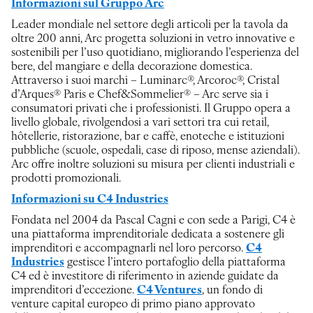
Informazioni sul Gruppo Arc
Leader mondiale nel settore degli articoli per la tavola da
oltre 200 anni, Arc progetta soluzioni in vetro innovative e
sostenibili per l’uso quotidiano, migliorando l’esperienza del
bere, del mangiare e della decorazione domestica.
Attraverso i suoi marchi – Luminarc®, Arcoroc®, Cristal
d’Arques® Paris e Chef&Sommelier® – Arc serve sia i
consumatori privati che i professionisti. Il Gruppo opera a
livello globale, rivolgendosi a vari settori tra cui retail,
hôtellerie, ristorazione, bar e caffè, enoteche e istituzioni
pubbliche (scuole, ospedali, case di riposo, mense aziendali).
Arc offre inoltre soluzioni su misura per clienti industriali e
prodotti promozionali.
Informazioni su C4 Industries
Fondata nel 2004 da Pascal Cagni e con sede a Parigi, C4 è
una piattaforma imprenditoriale dedicata a sostenere gli
imprenditori e accompagnarli nel loro percorso.
C4
Industries
gestisce l’intero portafoglio della piattaforma
C4 ed è investitore di riferimento in aziende guidate da
imprenditori d’eccezione.
C4 Ventures
, un fondo di
venture capital europeo di primo piano approvato