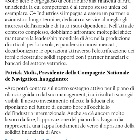
«Sono lieto e orgoglioso di contribuire alla rinascita di Arc,
un’azienda la cui competenza è al tempo stesso unica ed
esemplare. C4 Industries si impegna a essere un partner e
azionista a lungo termine, dedicato a servire al meglio gli
interessi dell’azienda e di tutti i suoi dipendenti. Nell’attuale
contesto complesso, dobbiamo affrontare molteplici sfide:
mantenere la leadership mondiale di Arc nella produzione
di articoli per la tavola, espandersi in nuovi mercati,
decarbonizzare le operazioni attraverso l’elettrificazione dei
forni e ricostruire solidi rapporti con i partner finanziari e
bancari del settore vetrario».
Patrick Molis, Presidente della Compagnie Nationale
de Navigation, ha aggiunto:
«Arc potrà contare sul nostro sostegno attivo per il piano di
rilancio guidato dal suo management, i cui risultati sono già
visibili. Il nostro investimento riflette la fiducia che
riponiamo nel futuro di questo fiore all’occhiello
dell’industria internazionale. Anche se c’è ancora molto
lavoro da fare, l’approvazione del piano di salvaguardia
rappresenta una tappa fondamentale verso il ripristino della
solidità finanziaria di Arc».