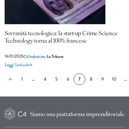
Sovranità tecnologica: la start-up Crime Science
Technology torna al 100% francese
16/01/2025
-
C4 Industries
La Tribune
Leggi l'articolo
1
…
4
5
6
7
8
9
10
…
Siamo una
piattaforma imprenditoriale