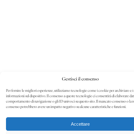
Gestisci il consenso
Per fornire le migliori esperienze, utilizziamo tecnologie come i cookie per archiviare e/
informazioni sul dispositivo. Il consenso a queste tecnologie ci consentirà di elaborare da
comportamento di navigazione o gli ID univoci su questo sito. Il mancato consenso o la 
consenso potrebbero avere un impatto negativo su alcune caratteristiche e funzioni.
Accettare
C4 IC4 Industries riunisce Maison Lelièvre, la Faïencerie d