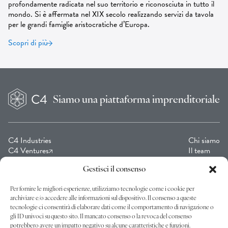
profondamente radicata nel suo territorio e riconosciuta in tutto il
mondo. Si è affermata nel XIX secolo realizzando servizi da tavola
per le grandi famiglie aristocratiche d’Europa.
Scopri di più
Siamo una
piattaforma imprenditoriale
C4 Industries
Chi siamo
C4 Ventures
Il team
C4 Collection
Contatto
Cagni Foundation C4
Gestisci il consenso
Per fornire le migliori esperienze, utilizziamo tecnologie come i cookie per
archiviare e/o accedere alle informazioni sul dispositivo. Il consenso a queste
Unisciti a noi nel nostro percorso: iscriviti alla nostra newsletter!
tecnologie ci consentirà di elaborare dati come il comportamento di navigazione o
gli ID univoci su questo sito. Il mancato consenso o la revoca del consenso
potrebbero avere un impatto negativo su alcune caratteristiche e funzioni.