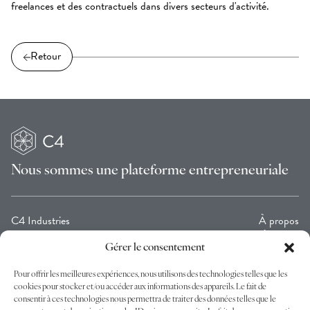
freelances et des contractuels dans divers secteurs d'activité.
Retour
Nous sommes une
plateforme entrepreneuriale
C4 Industries
À propos
C4 Ventures
L’équipe
C4 Collection
Contact
Gérer le consentement
Cagni Foundation C4
Pour offrir les meilleures expériences, nous utilisons des technologies telles que les
cookies pour stocker et/ou accéder aux informations des appareils. Le fait de
Rejoignez-nous : abonnez-vous à notre newsletter
consentir à ces technologies nous permettra de traiter des données telles que le