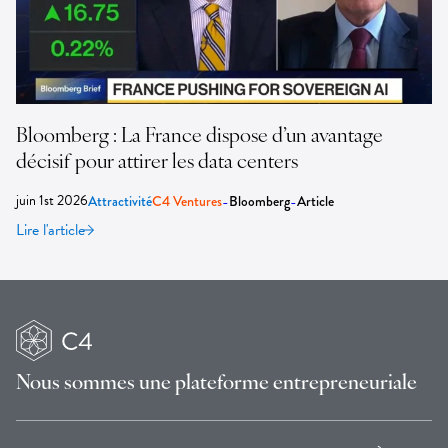
Bloomberg : La France dispose d’un avantage
décisif pour attirer les data centers
juin 1st 2026
-
-
Attractivité
C4 Ventures
Bloomberg
Article
Lire l'article
Nous sommes une
plateforme entrepreneuriale