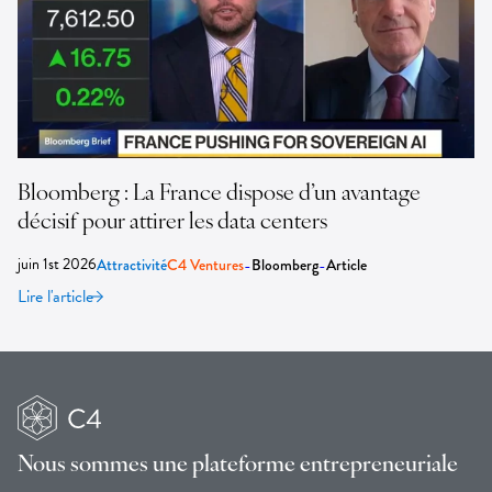
Bloomberg : La France dispose d’un avantage
décisif pour attirer les data centers
juin 1st 2026
-
-
Attractivité
C4 Ventures
Bloomberg
Article
Lire l'article
Nous sommes une
plateforme entrepreneuriale