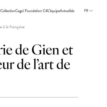
Collection
Cagni Foundation C4
L’équipe
Actualités
FR
e à la française
rie de Gien et
ur de l’art de