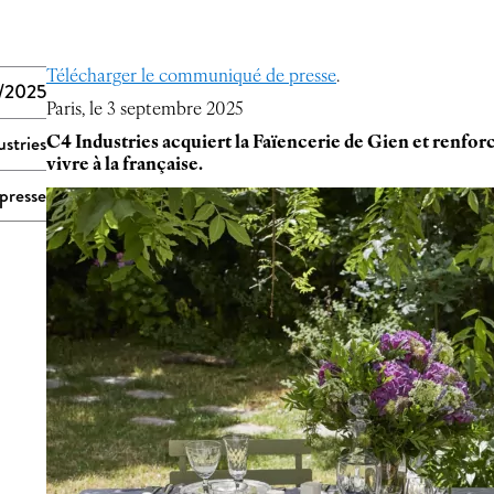
Télécharger le communiqué de presse
.
/2025
Paris, le 3 septembre 2025
stries
C4 Industries acquiert la Faïencerie de Gien et renforc
vivre à la française.
presse