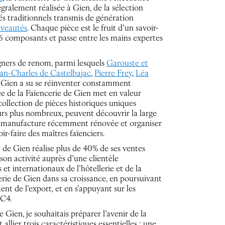
égralement réalisée à Gien, de la sélection
és traditionnels transmis de génération
veautés
. Chaque pièce est le fruit d’un savoir-
e 26 composants et passe entre les mains expertes
igners de renom, parmi lesquels
Garouste et
ean-Charles de Castelbajac
,
Pierre Frey
,
Léa
de Gien a su se réinventer constamment
ée de la Faïencerie de Gien met en valeur
 collection de pièces historiques uniques
jours plus nombreux, peuvent découvrir la large
la manufacture récemment rénovée et organiser
ir-faire des maîtres faïenciers.
 de Gien réalise plus de 40% de ses ventes
son activité auprès d’une clientèle
t internationaux de l’hôtellerie et de la
rie de Gien dans sa croissance, en poursuivant
nt de l’export, et en s’appuyant sur les
 C4.
e Gien, je souhaitais préparer l’avenir de la
llier trois caractéristiques essentielles : une