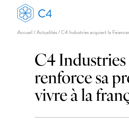
Accueil
/
Actualités
/
C4 Industries acquiert la Faïenceri
C4 Industries 
renforce sa pr
vivre à la fran