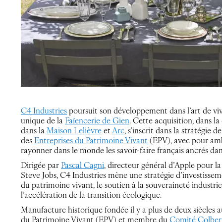
C4 Industries
poursuit son développement dans l’art de vivr
unique de la
Faïencerie de Gien
. Cette acquisition, dans la
dans la
Maison Lelièvre
et
Arc
, s’inscrit dans la stratégie
des
Entreprises du Patrimoine Vivant
(EPV), avec pour ambi
rayonner dans le monde les savoir-faire français ancrés dans
Dirigée par
Pascal Cagni
, directeur général d’Apple pour l
Steve Jobs, C4 Industries mène une stratégie d’investissement
du patrimoine vivant, le soutien à la souveraineté industrie
l’accélération de la transition écologique.
Manufacture historique fondée il y a plus de deux siècles a
du Patrimoine Vivant (EPV) et membre du
Comité Colber