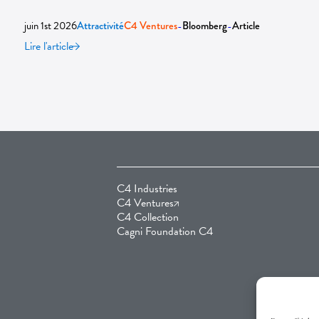
juin 1st 2026
-
-
Attractivité
C4 Ventures
Bloomberg
Article
Lire l'article
C4 Industries
C4 Ventures
C4 Collection
Cagni Foundation C4