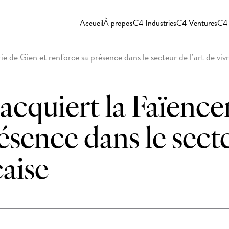
Accueil
À propos
C4 Industries
C4 Ventures
C4 
e de Gien et renforce sa présence dans le secteur de l’art de vivr
acquiert la Faïence
ésence dans le secte
çaise