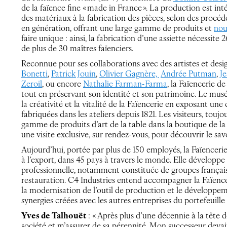
de la faïence fine « made in France ». La production est int
des matériaux à la fabrication des pièces, selon des procéd
en génération, offrant une large gamme de produits et
nou
faire unique : ainsi, la fabrication d’une assiette nécessit
de plus de 30 maîtres faïenciers.
Reconnue pour ses collaborations avec des artistes et des
Bonetti
,
Patrick Jouin
,
Olivier Gagnère,
Andrée Putman
,
J
Zeroil
, ou encore
Nathalie Farman-Farma
, la Faïencerie 
tout en préservant son identité et son patrimoine. Le mus
la créativité et la vitalité de la Faïencerie en exposant une
fabriquées dans les ateliers depuis 1821. Les visiteurs, tou
gamme de produits d’art de la table dans la boutique de 
une visite exclusive, sur rendez-vous, pour découvrir le savo
Aujourd’hui, portée par plus de 150 employés, la Faïencerie
à l’export, dans 45 pays à travers le monde. Elle développe 
professionnelle, notamment constituée de groupes français e
restauration. C4 Industries entend accompagner la Faïence
la modernisation de l’outil de production et le développeme
synergies créées avec les autres entreprises du portefeuille
Yves de Talhouët
: « Après plus d’une décennie à la tête d
société et m’assurer de sa pérennité. Mon successeur devait a