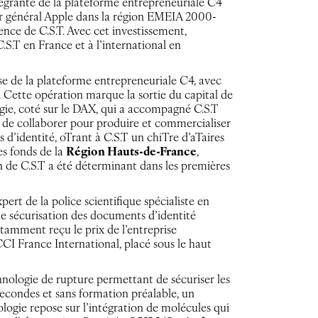
ntégrante de la plateforme entrepreneuriale C4
eur général Apple dans la région EMEIA 2000-
ence de C.S.T. Avec cet investissement,
.S.T en France et à l’international en
ise de la plateforme entrepreneuriale C4, avec
. Cette opération marque la sortie du capital de
ie, coté sur le DAX, qui a accompagné C.S.T
t de collaborer pour produire et commercialiser
d’identité, oTrant à C.S.T un chiTre d’aTaires
es fonds de la
Région Hauts-de-France
,
n de C.S.T a été déterminant dans les premières
pert de la police scientifique spécialiste en
de sécurisation des documents d’identité
otamment reçu le prix de l’entreprise
CCI France International, placé sous le haut
nologie de rupture permettant de sécuriser les
secondes et sans formation préalable, un
ogie repose sur l’intégration de molécules qui