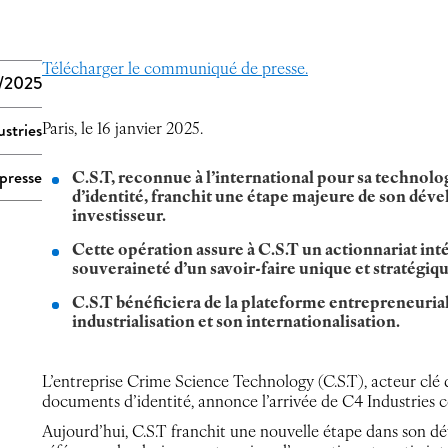
Télécharger le communiqué de presse.
1/2025
stries
Paris, le 16 janvier 2025.
presse
C.S.T, reconnue à l’international pour sa technol
d’identité, franchit une étape majeure de son dév
investisseur.
Cette opération assure à C.S.T un actionnariat int
souveraineté d’un savoir-faire unique et stratégiqu
C.S.T bénéficiera de la plateforme entrepreneuria
industrialisation et son internationalisation.
L’entreprise Crime Science Technology (C.S.T), acteur clé 
documents d’identité, annonce l’arrivée de C4 Industries 
Aujourd’hui, C.S.T franchit une nouvelle étape dans son 