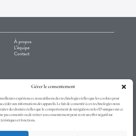
À propos
L’équipe
Contact
Gérer le consentement
s meilleures expériences, nous utilisons des technologies telles que les cookies pour
accéder aux informations des appareils. Le fait de consentir à ces technologies nous
raiter des données telles que le comportement de navigation ou les ID uniques sur ce
de ne pas consentir ou de retirer son consentement peut avoir un effet négatif sur
ctéristiques et fonctions.
dustries 2026 -
Mentions légales
-
Politique de confidentialité
-
CGU