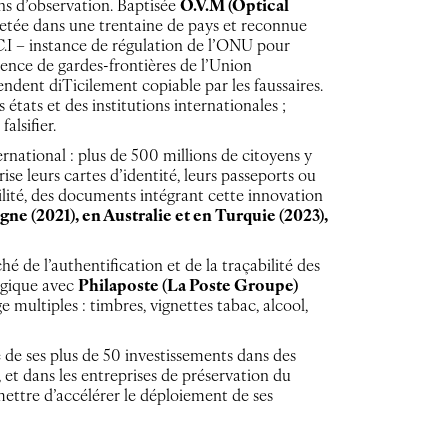
ns d’observation. Baptisée
O.V.M (Optical
vetée dans une trentaine de pays et reconnue
.C.I – instance de régulation de l’ONU pour
ence de gardes-frontières de l’Union
ndent diTicilement copiable par les faussaires.
états et des institutions internationales ;
alsifier.
rnational : plus de 500 millions de citoyens y
se leurs cartes d’identité, leurs passeports ou
ilité, des documents intégrant cette innovation
ne (2021), en Australie et en Turquie (2023),
é de l’authentification et de la traçabilité des
égique avec
Philaposte (La Poste Groupe)
 multiples : timbres, vignettes tabac, alcool,
e de ses plus de 50 investissements dans des
 et dans les entreprises de préservation du
ettre d’accélérer le déploiement de ses