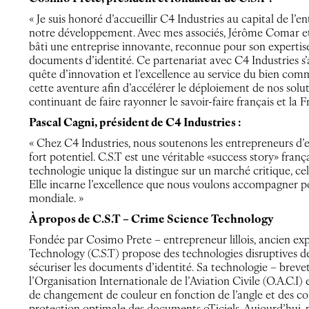
« Je suis honoré d’accueillir C4 Industries au capital de l’
notre développement. Avec mes associés, Jérôme Comar et 
bâti une entreprise innovante, reconnue pour son expertise
documents d’identité. Ce partenariat avec C4 Industries s’
quête d’innovation et l’excellence au service du bien c
cette aventure afin d’accélérer le déploiement de nos solut
continuant de faire rayonner le savoir-faire français et la 
Pascal Cagni, président de C4 Industries :
« Chez C4 Industries, nous soutenons les entrepreneurs d’e
fort potentiel. C.S.T est une véritable «success story» fran
technologie unique la distingue sur un marché critique, cel
Elle incarne l’excellence que nous voulons accompagner p
mondiale. »
À propos de C.S.T – Crime Science Technology
Fondée par Cosimo Prete – entrepreneur lillois, ancien exp
Technology (C.S.T) propose des technologies disruptives de
sécuriser les documents d’identité. Sa technologie – breve
l’Organisation Internationale de l’Aviation Civile (O.A.C.
de changement de couleur en fonction de l’angle et des co