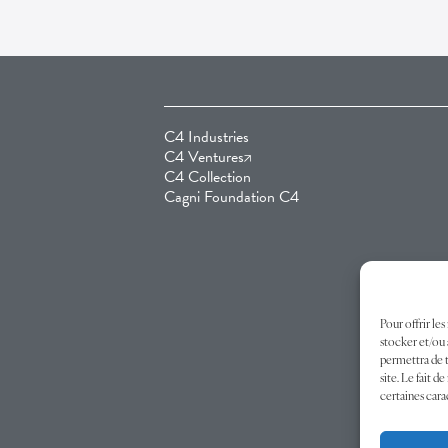
C4 Industries
C4 Ventures
C4 Collection
Cagni Foundation C4
Pour offrir le
stocker et/ou 
permettra de t
site. Le fait 
certaines cara
© C4 In