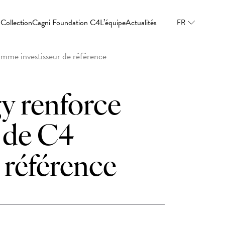
Collection
Cagni Foundation C4
L’équipe
Actualités
FR
omme investisseur de référence
y renforce
e de C4
 référence