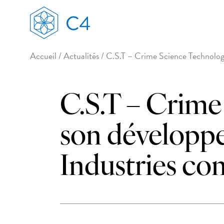
Accueil
/
Actualités
/
C.S.T – Crime Science Technology
C.S.T – Crime
son développe
Industries co