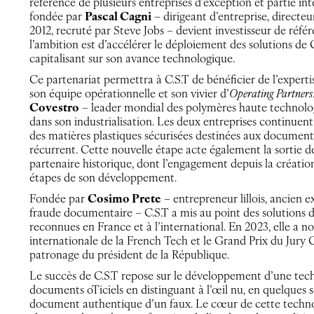
référence de plusieurs entreprises d’exception et partie i
fondée par
Pascal Cagni
– dirigeant d’entreprise, direct
2012, recruté par Steve Jobs – devient investisseur de référ
l’ambition est d’accélérer le déploiement des solutions de C
capitalisant sur son avance technologique.
Ce partenariat permettra à C.S.T de bénéficier de l’expert
son équipe opérationnelle et son vivier d’
Operating Partners
Covestro
– leader mondial des polymères haute technolog
dans son industrialisation. Les deux entreprises continuen
des matières plastiques sécurisées destinées aux documents 
récurrent. Cette nouvelle étape acte également la sortie d
partenaire historique, dont l’engagement depuis la créatio
étapes de son développement.
Fondée par
Cosimo Prete
– entrepreneur lillois, ancien ex
fraude documentaire – C.S.T a mis au point des solutions 
reconnues en France et à l’international. En 2023, elle a n
internationale de la French Tech et le Grand Prix du Jury 
patronage du président de la République.
Le succès de C.S.T repose sur le développement d’une tech
documents oTiciels en distinguant à l’œil nu, en quelques 
document authentique d’un faux. Le cœur de cette technol