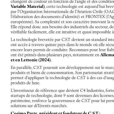
changent de couleur en fonction de l’angle et des conditio
Variable Material)
, cette technologie est aujourd’hui bre
par l’Organisation Internationale de l’Aviation Civile (O.A
l’élaboration des documents d’identité) et FRONTEX (l’Ag
européenne). Sa complexité et son caractère innovant la re
Elle répond donc aux besoins des industriels du secteur, des 
vérifiable facilement, elle est intuitive et quasi impossible à f
La technologie brevetée par C.S.T devient un standard inte
ont accès à travers quinze pays dans le monde où elle sécuri
encore leurs permis de conduire. Reconnues pour leur fiab
ont été primés dans plusieurs pays, notamment en
Allemag
et en Lettonie (2024).
En parallèle, C.S.T poursuit son développement sur le march
produits et biens de consommation. Son partenariat strat
permet d’appliquer la technologie de C.S.T à des cas d’usage
produits de luxe.
L’investisseur de référence que devient C4 Industries, fort
startups de technologie, dont 9 sont devenues des licornes,
patrimoine, renforce la gouvernance de C.S.T pour lui perm
solutions sur diTérents marchés.
Cosimo Prete, président et fondateur de C.S.T :