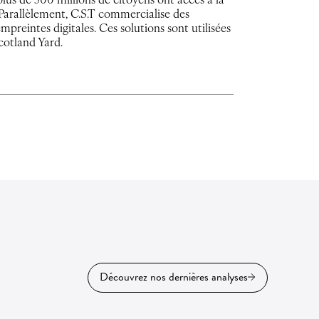
lus de 500 millions de citoyens ont accès à la
Parallèlement, C.S.T commercialise des
preintes digitales. Ces solutions sont utilisées
Scotland Yard.
Découvrez nos dernières analyses