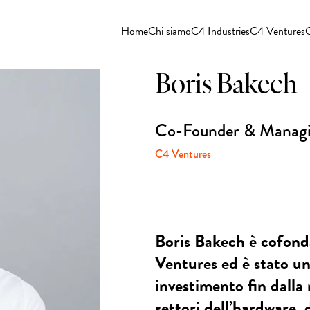
Home
Chi siamo
C4 Industries
C4 Ventures
C
Boris Bakech
Co-Founder & Managi
C4 Ventures
Boris Bakech è cofond
Ventures ed è stato u
investimento fin dalla
settori dell’hardware,