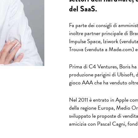
del SaaS.
Fa parte dei consigli di ammini
inoltre partner principale di Br
Impulse Space, Iziwork (venduta
Trouva (venduta a Made.com) e
Prima di C4 Ventures, Boris ha 
produzione parigini di Ubisoft, d
gioco AAA che ha venduto oltre 
Nel 2011 è entrato in Apple com
della regione Europa, Medio Ori
sviluppato le proposte di vendita 
amicizia con Pascal Cagni, fon