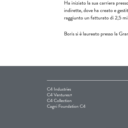
Ha iniziato la sua carriera pres
indirette, dove ha creato e gest
raggiunto un fatturato di 2,5 mi
Boris si è laureato presso la Gr
C4 Industries
C4 Ventures
C4 Collection
Cagni Foundation C4