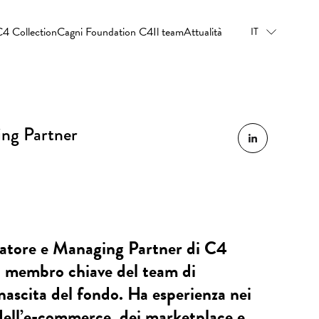
4 Collection
Cagni Foundation C4
Il team
Attualità
IT
ng Partner
atore e Managing Partner di C4
n membro chiave del team di
 nascita del fondo. Ha esperienza nei
 dell’e-commerce, dei marketplace e